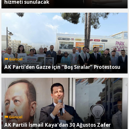
hizmeti sunulacak
Güncel
AK Parti’den Gazze için “Boş Sıralar” Protestosu
Güncel
AK Partili İsmail Kaya'dan 30 Ağustos Zafer