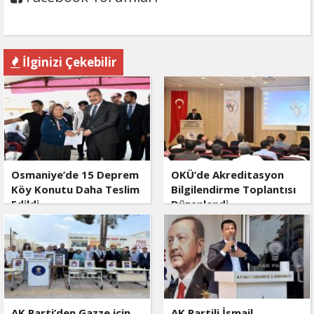
İlginizi Çekebilir
Osmaniye’de 15 Deprem
OKÜ’de Akreditasyon
Köy Konutu Daha Teslim
Bilgilendirme Toplantısı
Edildi
Düzenlendi
AK Parti’den Gazze için
AK Partili İsmail