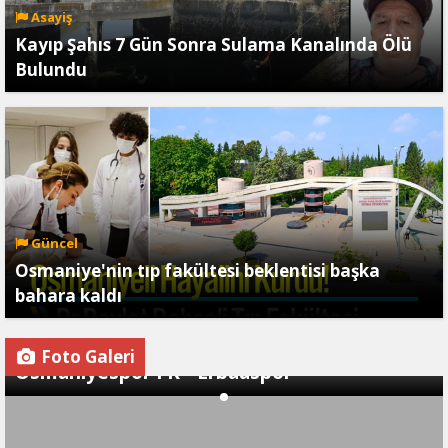
Asayiş
Kayıp Şahıs 7 Gün Sonra Sulama Kanalında Ölü
Bulundu
Güncel
Osmaniye'nin tıp fakültesi beklentisi başka
bahara kaldı
Foto Galeri
Osmaniyespor FK - Erbaaspor