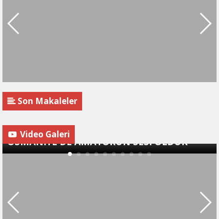
Son Makaleler
Video Galeri
OSMANİYE'DE AMATÖRÜN SESİ OLDUK