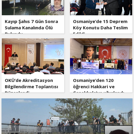
Kayıp Şahıs 7 Gün Sonra
Osmaniye’de 15 Deprem
Sulama Kanalında Ölü
Köy Konutu Daha Teslim
Bulundu
Edildi
OKÜ’de Akreditasyon
Osmaniye’den 120
Bilgilendirme Toplantısı
öğrenci Hakkari ve
Düzenlendi
Çanakkale’ye uğurlandı